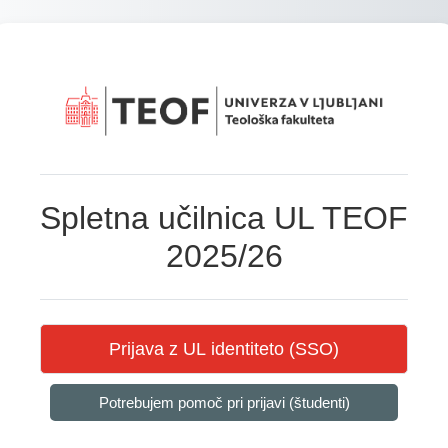
Preskoči na glavno vsebino
Spletna učilnica UL TEOF
2025/26
Prijava z UL identiteto (SSO)
Potrebujem pomoč pri prijavi (študenti)