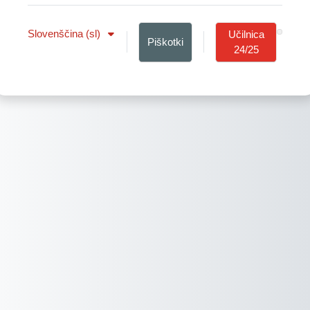
Slovenščina ‎(sl)‎
Učilnica
Piškotki
24/25